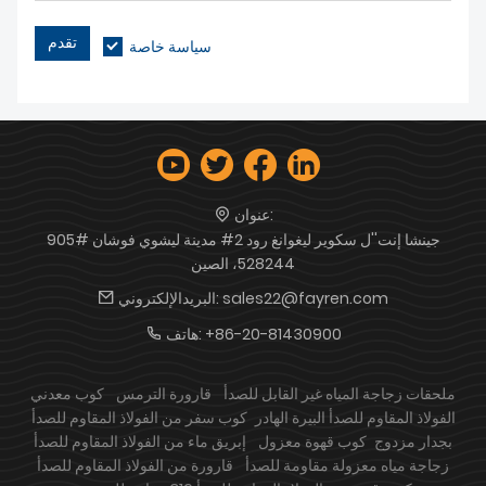
تقدم
سياسة خاصة
عنوان:
905# جينشا إنت''ل سكوير ليغوانغ رود 2# مدينة ليشوي فوشان
528244، الصين
sales22@fayren.com
البريدالإلكتروني:
+86-20-81430900
هاتف:
ملحقات زجاجة المياه غير القابل للصدأ
قارورة الترمس
كوب معدني
الفولاذ المقاوم للصدأ البيرة الهادر
كوب سفر من الفولاذ المقاوم للصدأ
بجدار مزدوج
كوب قهوة معزول
إبريق ماء من الفولاذ المقاوم للصدأ
زجاجة مياه معزولة مقاومة للصدأ
قارورة من الفولاذ المقاوم للصدأ