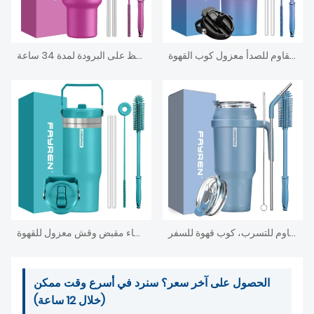
الجملة 40 أوقية بهلوان بسيط مع مقبض غطاء والقش جدار مزدوج فراغ زجاجة مياه الفولاذ المقاوم للصدأ معزول كوب القهوة
كوب بمقبض، ماصة 2 في 1 وغطاء للشرب، مقاوم للتسرب، آمن للاستخدام في غسالة الأطباق، كوب قهوة معزول من الفولاذ المقاوم للصدأ للسفر، يحافظ على البرودة لمدة 34 ساعة
كوب فايرين معزول بمقبض، كوب مزدوج الجدار من الفولاذ المقاوم للصدأ مع قش وأغطية، للمشروبات الباردة/الساخنة، مقاوم للتسرب، كوب قهوة للسفر
كوب سفر خارجي سعة 20 أونصة من الفولاذ المقاوم للصدأ كوب معزول بغطاء مقبض وقش معزول للقهوة
الحصول على آخر سعر؟ سنرد في أسرع وقت ممكن
(خلال 12 ساعة)