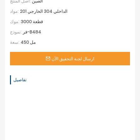
الصين
أصل المنتج:
الداخلي 304 الخارجي 201
مواد:
3000 قطعة
موك:
فر-B484
نموذج:
450 مل
سعة:
ارسال لجنة التحقيق الآن
تفاصيل