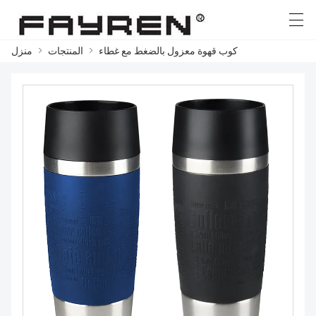
كوب قهوة معزول بالضغط مع غطاء
>
المنتجات
>
منزل
English
Ελληνική γλώσσα
Deutsch
العربية
منزل
المنتجات
أخبار
حالة
مصنع العرض
الاتصال بنا