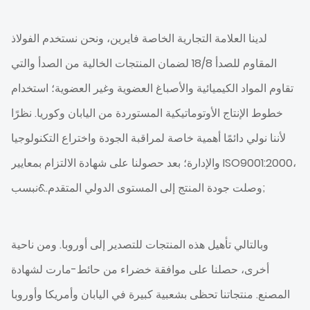
لدينا العلامة التجارية الخاصة فايرين، ونحن نستخدم الفولاذ
المقاوم للصدأ 18/8 لضمان المنتجات الخالية من الصدأ والتي
تقاوم المواد الكيميائية والأصباغ العضوية وغير العضوية؛ استخدام
خطوط الإنتاج الأوتوماتيكية المستوردة من اليابان وكوريا. نظرًا
لأننا نولي دائمًا أهمية خاصة لمراقبة الجودة واختراع التكنولوجيا
والإدارة؛ بعد حصولنا على شهادة الالتزام بمعايير ISO9001:2000،
وصلت جودة المنتج إلى المستوى الدولي المتقدم.&نبسب;
وبالتالي تأهيل هذه المنتجات للتصدير إلى أوروبا. ومن ناحية
أخرى، حصلنا على موافقة خضراء من حائط-مارت لشهادة
المصنع. منتجاتنا تحظى بشعبية كبيرة في اليابان وأمريكا وأوروبا