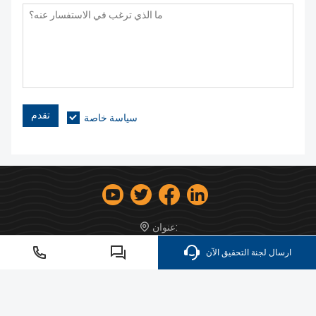
تقدم
سياسة خاصة
عنوان:
905# جينشا إنت''ل سكوير ليغوانغ رود 2# مدينة ليشوي فوشان
ارسال لجنة التحقيق الآن
528244، الصين
sales22@fayren.com
البريدالإلكتروني:
+86-20-81430900
هاتف: