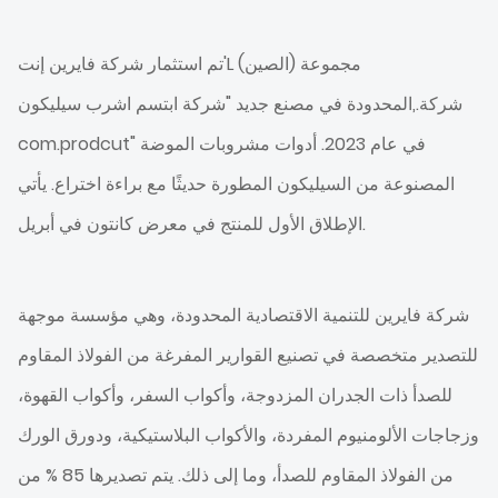
تم استثمار شركة فايرين إنت'L مجموعة (الصين)
شركة.,المحدودة في مصنع جديد "شركة ابتسم اشرب سيليكون
com.prodcut" في عام 2023. أدوات مشروبات الموضة
المصنوعة من السيليكون المطورة حديثًا مع براءة اختراع. يأتي
الإطلاق الأول للمنتج في معرض كانتون في أبريل.
شركة فايرين للتنمية الاقتصادية المحدودة، وهي مؤسسة موجهة
للتصدير متخصصة في تصنيع القوارير المفرغة من الفولاذ المقاوم
للصدأ ذات الجدران المزدوجة، وأكواب السفر، وأكواب القهوة،
وزجاجات الألومنيوم المفردة، والأكواب البلاستيكية، ودورق الورك
من الفولاذ المقاوم للصدأ، وما إلى ذلك. يتم تصديرها 85 % من