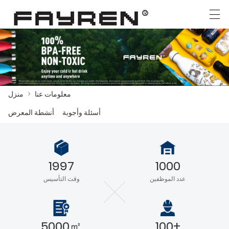
English
Ελληνική γλώσσα
Deutsch
العربية
معلومات عنا
>
منزل
منزل
أسئلة وأجوبة
أنشطة المعرض
المنتجات
أخبار
1997
1000
حالة
عدد الموظفين
وقت التأسيس
مصنع العرض
الاتصال بنا
5000㎡
100+