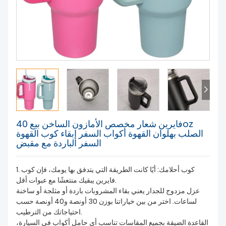
معلومات عنا
فايرين شعار مخصص الأمازون الساخن بيع 40oz
الصلب بهلوان القهوة أكواب السفر إبقاء كوب القهوة
السفر الباردة مع مقبض
1. كوب أحلامك: أيًا كانت الطريقة التي يتدفق بها يومك، فإن كوب
فايرين يبقيك منتعشًا مع عبوات أقل.
عزل مزدوج للجدار يعني بقاء المشروبات باردة أو مثلجة أو ساخنة
لساعات. اختر من بين خياراتنا بوزن 30 أونصة و40 أونصة حسب
احتياجاتك من الترطيب.
القاعدة الضيقة بجميع المقاسات تناسب أي حامل أكواب في السيارة،