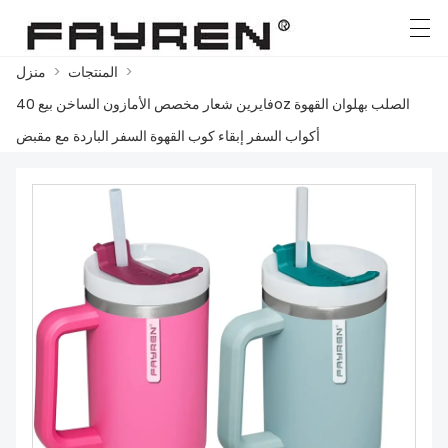
>
المنتجات
>
منزل
English
Ελληνική γλώσσα
Deutsch
العربية
فايرين شعار مخصص الأمازون الساخن بيع 40oz الصلب بهلوان القهوة
أكواب السفر إبقاء كوب القهوة السفر الباردة مع مقبض
منزل
المنتجات
أخبار
حالة
مصنع العرض
الاتصال بنا