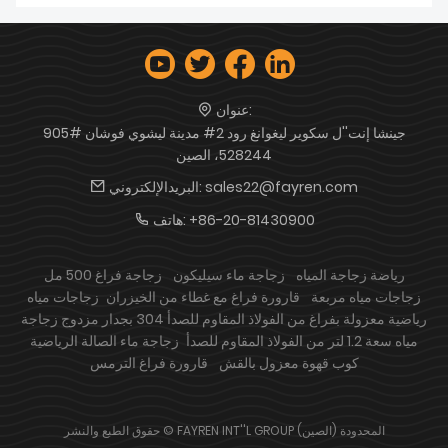
عنوان:
905# جينشا إنت''ل سكوير ليغوانغ رود 2# مدينة ليشوي فوشان
528244، الصين
sales22@fayren.com
البريدالإلكتروني:
+86-20-81430900
هاتف:
رياضة زجاجة المياه
زجاجة ماء سيليكون
زجاجة فراغ 500 مل
زجاجات مياه مربعة
قارورة فراغ مع غطاء من الخيزران
زجاجات مياه
رياضية معزولة بفراغ من الفولاذ المقاوم للصدأ 304 بجدار مزدوج
زجاجة
مياه سعة 1.2 لتر من الفولاذ المقاوم للصدأ
زجاجة ماء الصالة الرياضية
كوب قهوة معزول بالقش
قارورة فراغ الترمس
حقوق الطبع والنشر © FAYREN INT''L GROUP (الصين) المحدودة