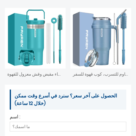
كوب فايرين معزول بمقبض، كوب مزدوج الجدار من الفولاذ المقاوم للصدأ مع قش وأغطية، للمشروبات الباردة/الساخنة، مقاوم للتسرب، كوب قهوة للسفر
كوب سفر خارجي سعة 20 أونصة من الفولاذ المقاوم للصدأ كوب معزول بغطاء مقبض وقش معزول للقهوة
الحصول على آخر سعر؟ سنرد في أسرع وقت ممكن
(خلال 12 ساعة)
اسم :