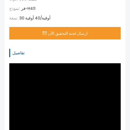
فر-H411
نموذج:
30 أوقية/40 أوقية
سعة:
ارسال لجنة التحقيق الآن
تفاصيل