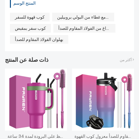
المنتج الوسم
كوب قهوة للسفر من الفولاذ المقاوم للصدأ مع غطاء من البولي بروبيلين
كوب قهوة للسفر
بهلوان السفر المعزول بالفراغ من الفولاذ المقاوم للصدأ
كوب سفر بمقبض
بهلوان الفولاذ المقاوم للصدأ
ذات صلة عن المنتج
أكثر من >
الجملة 40 أوقية بهلوان بسيط مع مقبض غطاء والقش جدار مزدوج فراغ زجاجة مياه الفولاذ المقاوم للصدأ معزول كوب القهوة
كوب بمقبض، ماصة 2 في 1 وغطاء للشرب، مقاوم للتسرب، آمن للاستخدام في غسالة الأطباق، كوب قهوة معزول من الفولاذ المقاوم للصدأ للسفر، يحافظ على البرودة لمدة 34 ساعة