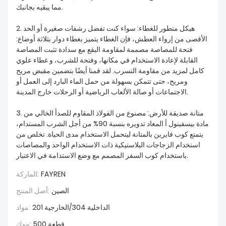
مما يبقيه بجانبك.
2. هيكل متطور للغطاء: سواء كنت تفضل رشفات صغيرة أو الحد
الأقصى من إرواء العطش، فإن الغطاء يتميز بغطاء دوار بثلاثة أوضاع:
فتحة للمصاصة مصممة لمقاومة البقع مع سدادة تثبت المصاصة
القابلة لإعادة الاستخدام في مكانها، وفتحة للشرب، و غطاء علوي
كامل لمزيد من مقاومة التسرب. لقد قمنا أيضًا بتضمين مقبض مريح
ومريح، حتى تتمكن بسهولة من حمل الماء البارد إلى العمل أو
الاجتماعات أو صالة الألعاب الرياضية أو الرحلات خارج المدينة.
3. متانة صديقة للأرض: مصنوع من الفولاذ المقاوم للصدأ الخالي من
مادة بيسفينول أ المعاد تدويره بنسبة 90% من أجل الشرب المستدام،
يتمتع كوب فايرين بالمتانة ليتحمل الاستخدام مدى الحياة. تخلص من
استخدام الزجاجات البلاستيكية ذات الاستخدام الواحد والمصاصات
باستخدام كوب السفر المصمم مع وضع الاستدامة في الاعتبار.
FAYREN
الماركة:
الصين
أصل المنتج:
الداخلية 304/الخارجية 201
مواد:
500 قطعة
موك: