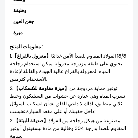
دًا
وظيفة
 ص
جفن العين
نقل
ميزة
معلومات المنتج :
18/8 الفولاذ المقاوم للصدأ الآمن غذائيًا
【معزول بالفراغ】
1.
يحتوي على طبقة مزدوجة معزولة. يمكن استخدام زجاجة
المياه المعزولة بالفراغ عالية الجودة والقابلة لإعادة
الاستخدام كترمس.
توفير حماية مزدوجة من
【ميزة مقاومة للانسكاب】
2.
تسرب المياه وهي عبارة عن حشوات من السيليكون وخيط
ثلاثي متطابق، لذلك لا داعي للقلق بشأن انسكاب السوائل
داخل حقيبتك أو على مقعد السيارة.&نبسب;
مصنوعة من هيكل زجاجة من الفولاذ
【صديقة للبيئة】
3.
المقاوم للصدأ بدرجة 304 وخالية من مادة بيسفينول أ وغير
سامة.