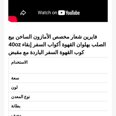
فايرين شعار مخصص الأمازون الساخن بيع
40oz الصلب بهلوان القهوة أكواب السفر إبقاء
كوب القهوة السفر الباردة مع مقبض
ة،
الاستخدام
ايا
سعة
لون
نوع المعدن
بطانة
آمن
وصف